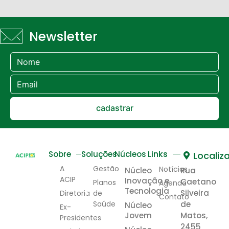
Newsletter
cadastrar
Links
Sobre
Soluções
Núcleos
Localiz
A
Gestão
Notícias
Núcleo
Rua
ACIP
Inovação e
Caetano
Planos
Agenda
Tecnologia
Silveira
Diretoria
de
Contato
Saúde
de
Núcleo
Ex-
Jovem
Matos,
Presidentes
2455