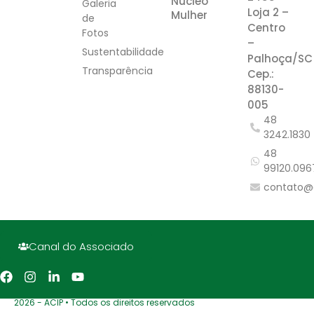
Núcleo
Galeria
Loja 2 –
Mulher
de
Centro
Fotos
–
Sustentabilidade
Palhoça/SC
Transparência
Cep.:
88130-
005
48
3242.1830
48
99120.096
contato@
Canal do Associado
2026 - ACIP • Todos os direitos reservados