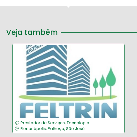
Veja também
Prestador de Serviços
,
Tecnologia
Florianópolis
,
Palhoça
,
São José