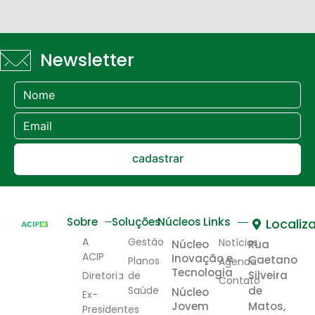
Newsletter
cadastrar
Links
Sobre
Soluções
Núcleos
Localiz
A
Gestão
Notícias
Núcleo
Rua
ACIP
Inovação e
Caetano
Planos
Agenda
Tecnologia
Silveira
Diretoria
de
Contato
Saúde
de
Núcleo
Ex-
Jovem
Matos,
Presidentes