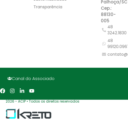
Palhoça/SC
Transparência
Cep.:
88130-
005
48
3242.1830
48
99120.096
contato@
Canal do Associado
2026 - ACIP • Todos os direitos reservados