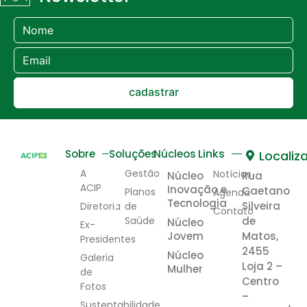
cadastrar
Links
Sobre
Soluções
Núcleos
Localiz
A
Gestão
Notícias
Núcleo
Rua
ACIP
Inovação e
Caetano
Planos
Agenda
Tecnologia
Silveira
Diretoria
de
Contato
Saúde
de
Núcleo
Ex-
Jovem
Matos,
Presidentes
2455
Núcleo
Galeria
Loja 2 –
Mulher
de
Centro
Fotos
–
Sustentabilidade