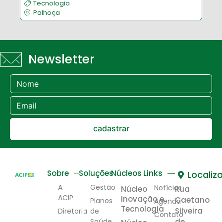
Tecnologia
Palhoça
Newsletter
cadastrar
Links
Sobre
Soluções
Núcleos
Localiz
A
Gestão
Notícias
Núcleo
Rua
ACIP
Inovação e
Caetano
Planos
Agenda
Tecnologia
Silveira
Diretoria
de
Contato
Saúde
de