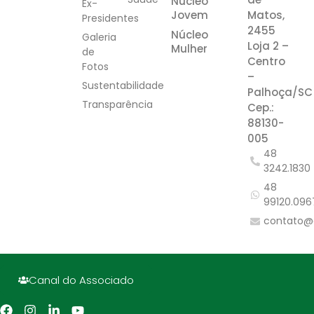
Núcleo
Ex-
Jovem
Matos,
Presidentes
2455
Núcleo
Galeria
Loja 2 –
Mulher
de
Centro
Fotos
–
Sustentabilidade
Palhoça/SC
Transparência
Cep.:
88130-
005
48
3242.1830
48
99120.096
contato@
Canal do Associado