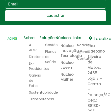
cadastrar
Links
Sobre
Soluções
Núcleos
Localiz
A
Gestão
Notícias
Núcleo
Rua
ACIP
Inovação e
Caetano
Planos
Agenda
Tecnologia
Silveira
Diretoria
de
Contato
Saúde
de
Núcleo
Ex-
Jovem
Matos,
Presidentes
2455
Núcleo
Galeria
Loja 2 –
Mulher
de
Centro
Fotos
–
Sustentabilidade
Palhoça/SC
Transparência
Cep.:
88130-