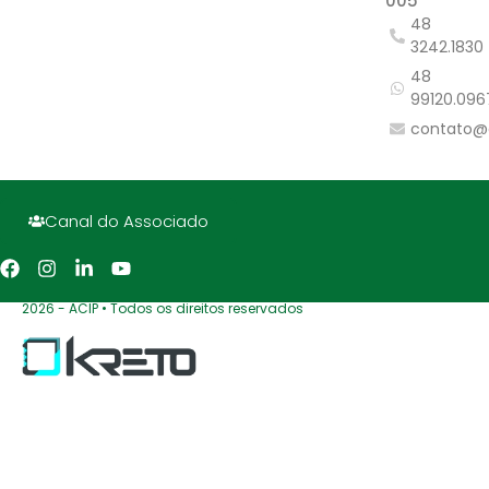
005
48
3242.1830
48
99120.096
contato@
Canal do Associado
2026 - ACIP • Todos os direitos reservados