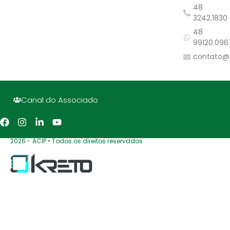
48
3242.1830
48
99120.096
contato@
Canal do Associado
2026 - ACIP • Todos os direitos reservados