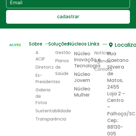
cadastrar
Links
Sobre
Soluções
Núcleos
Localiz
A
Gestão
Notícias
Núcleo
Rua
ACIP
Inovação e
Caetano
Planos
Agenda
Tecnologia
Silveira
Diretoria
de
Contato
Saúde
de
Núcleo
Ex-
Jovem
Matos,
Presidentes
2455
Núcleo
Galeria
Loja 2 –
Mulher
de
Centro
Fotos
–
Sustentabilidade
Palhoça/SC
Transparência
Cep.:
88130-
005