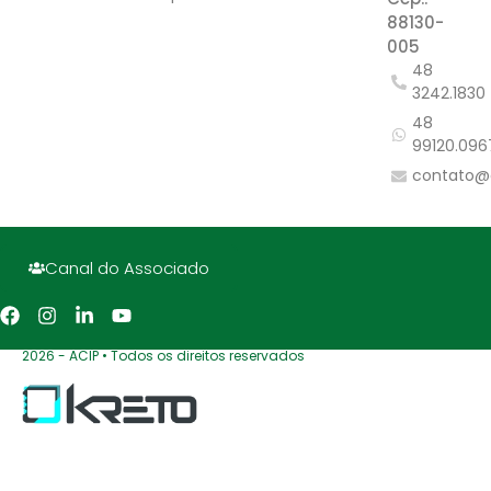
88130-
005
48
3242.1830
48
99120.096
contato@
Canal do Associado
2026 - ACIP • Todos os direitos reservados