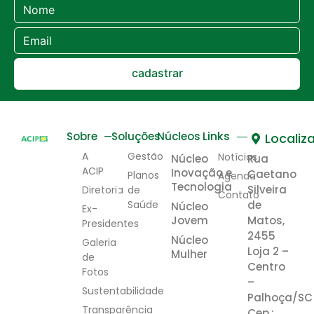
cadastrar
Links
Sobre
Soluções
Núcleos
Localiz
A
Gestão
Notícias
Núcleo
Rua
ACIP
Inovação e
Caetano
Planos
Agenda
Tecnologia
Silveira
Diretoria
de
Contato
Saúde
de
Núcleo
Ex-
Jovem
Matos,
Presidentes
2455
Núcleo
Galeria
Loja 2 –
Mulher
de
Centro
Fotos
–
Sustentabilidade
Palhoça/SC
Transparência
Cep.: