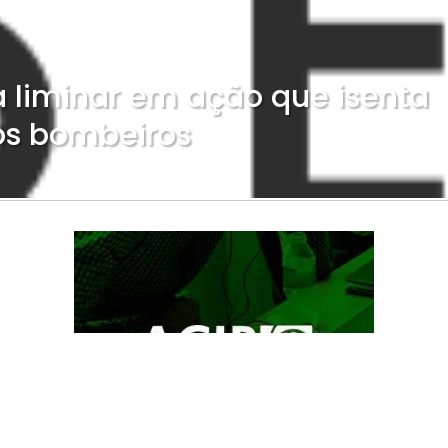
 liminar em ação que isenta
os bombeiros