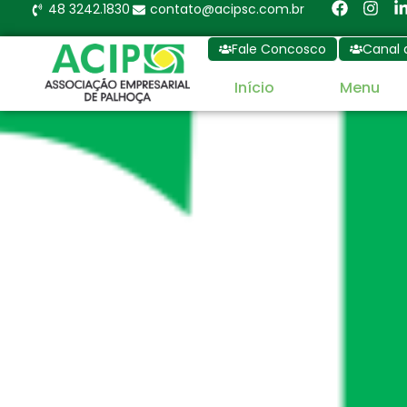
48 3242.1830
contato@acipsc.com.br
Fale Concosco
Canal 
Início
Menu