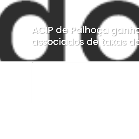
ACIP de Palhoça ganha
associados de taxas d