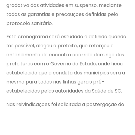
gradativa das atividades em suspenso, mediante
todas as garantias e precauções definidas pelo
protocolo sanitário.
Este cronograma será estudado e definido quando
for possível, alegou o prefeito, que reforçou o
entendimento do encontro ocorrido domingo das
prefeituras com o Governo do Estado, onde ficou
estabelecido que a conduta dos municípios será a
mesma para todos nas linhas gerais pré-
estabelecidas pelas autoridades da Saúde de SC.
Nas reivindicações foi solicitada a postergação do
recolhimento de tarifas municipais pelo mesmo
prazo de 90 dias; incluindo IPTU, ITBI, taxa de lixo e
alvarás de funcionamento, o sanitário, já aprovado