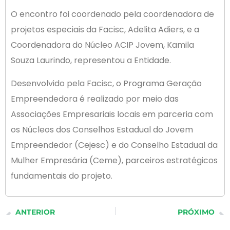
O encontro foi coordenado pela coordenadora de
projetos especiais da Facisc, Adelita Adiers, e a
Coordenadora do Núcleo ACIP Jovem, Kamila
Souza Laurindo, representou a Entidade.
Desenvolvido pela Facisc, o Programa Geração
Empreendedora é realizado por meio das
Associações Empresariais locais em parceria com
os Núcleos dos Conselhos Estadual do Jovem
Empreendedor (Cejesc) e do Conselho Estadual da
Mulher Empresária (Ceme), parceiros estratégicos
fundamentais do projeto.
ANTERIOR
PRÓXIMO
ACIP tem novo representante no Observatório Social de Palhoça
Graças a mobilização da ACIP, segunda feira não é feriado em Palhoça