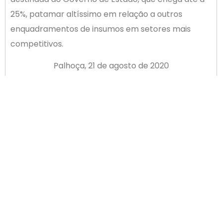
25%, patamar altíssimo em relação a outros
enquadramentos de insumos em setores mais
competitivos.
Palhoça, 21 de agosto de 2020
A Diretoria
ANTERIOR
PRÓXIMO
Câmara de Mediação e Arbitragem está à disposição dos associados
ANS suspende reajuste de planos de saúde por 120 dias
Newsletter