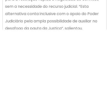
sem a necessidade do recurso judicial. “Esta
alternativa conta inclusive com o apoio do Poder
Judiciário pela ampla possibilidade de auxiliar no
desafogo da pauta da Justiça”, salientou.
O Presidente da 29ª. Seccional da OAB de Palhoça,
Leandro Rachadel, afirma que a partir de agora o
empresariado de Palhoça e da região contará com
uma moderna e eficiente opção para resolução de
conflitos em seus negócios e contratações. “No
entanto, é preciso que os empresários consultem
seus advogados antes mesmo de firmar os novos
contratos, para que possam estabelecer e fazer
constar nos instrumentos a cláusula