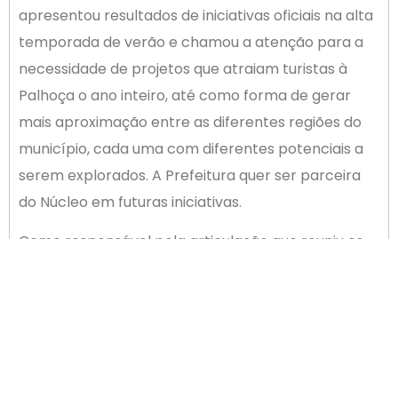
apresentou resultados de iniciativas oficiais na alta
temporada de verão e chamou a atenção para a
necessidade de projetos que atraiam turistas à
Palhoça o ano inteiro, até como forma de gerar
mais aproximação entre as diferentes regiões do
município, cada uma com diferentes potenciais a
serem explorados. A Prefeitura quer ser parceira
do Núcleo em futuras iniciativas.
Como responsável pela articulação que reuniu os
participantes do encontro através da ACIP, o
associado Juliano Cesar Braga, que atua na área de
organização de eventos, a ideia geral é aproveitar
a mobilização através do núcleo com o objetivo de
gerar novas oportunidades de negócios para