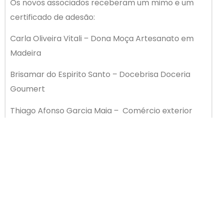
Os novos associados receberam um mimo e um
certificado de adesão:
Carla Oliveira Vitali – Dona Moça Artesanato em
Madeira
Brisamar do Espirito Santo – Docebrisa Doceria
Goumert
Thiago Afonso Garcia Maia – Comércio exterior
Schaina Alves Da Silveira – Valentina Alves
Personalizados
Cleunice Mussato Barcelos – Artes Cleu
Jaqueline Steinvach – Atelie da Jaque
Monica Aparecida Araujo – Aromas da Mo