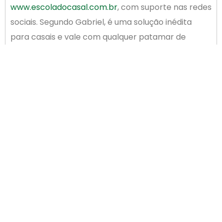
www.escoladocasal.com.br
, com suporte nas redes
sociais. Segundo Gabriel, é uma solução inédita
para casais e vale com qualquer patamar de
renda.
Nesta ferramenta ele reuniu todo seu
conhecimento de finanças práticas para casais,
somado a conteúdos de especialistas em diversas
áreas, através de treinamentos, planilhas, vídeo
aulas, encontros e mentorias ao vivo. O acesso a
todos os conteúdos é feito mediante assinatura
mensal.
ANTERIOR
PRÓXIMO
ACIP é parceira na ativação da Sala do Empreendedor de Palhoça
Palhocense renova contrato como Mantenedor