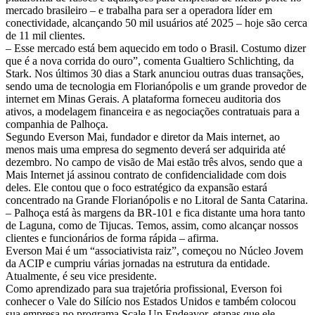
mercado brasileiro – e trabalha para ser a operadora líder em
conectividade, alcançando 50 mil usuários até 2025 – hoje são cerca
de 11 mil clientes.
– Esse mercado está bem aquecido em todo o Brasil. Costumo dizer
que é a nova corrida do ouro”, comenta Gualtiero Schlichting, da
Stark. Nos últimos 30 dias a Stark anunciou outras duas transações,
sendo uma de tecnologia em Florianópolis e um grande provedor de
internet em Minas Gerais. A plataforma forneceu auditoria dos
ativos, a modelagem financeira e as negociações contratuais para a
companhia de Palhoça.
Segundo Everson Mai, fundador e diretor da Mais internet, ao
menos mais uma empresa do segmento deverá ser adquirida até
dezembro. No campo de visão de Mai estão três alvos, sendo que a
Mais Internet já assinou contrato de confidencialidade com dois
deles. Ele contou que o foco estratégico da expansão estará
concentrado na Grande Florianópolis e no Litoral de Santa Catarina.
– Palhoça está às margens da BR-101 e fica distante uma hora tanto
de Laguna, como de Tijucas. Temos, assim, como alcançar nossos
clientes e funcionários de forma rápida – afirma.
Everson Mai é um “associativista raiz”, começou no Núcleo Jovem
da ACIP e cumpriu várias jornadas na estrutura da entidade.
Atualmente, é seu vice presidente.
Como aprendizado para sua trajetória profissional, Everson foi
conhecer o Vale do Silício nos Estados Unidos e também colocou
sua empresa no programa Scale Up Endeavor, etapas que ele