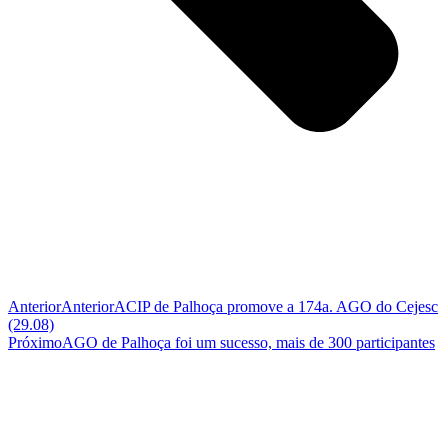
Anterior
Anterior
ACIP de Palhoça promove a 174a. AGO do Cejesc
(29.08)
Próximo
AGO de Palhoça foi um sucesso, mais de 300 participantes