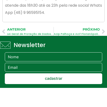
atende das 18h30 até as 23h pela rede social Whats
App (48) 9 96595154.
ANTERIOR
PRÓXIMO
Lei Geral de Proteção de Dados prevê aplicação de sanções
Acip Palhoça e Acif Florianópolis ampliam sinergias
Newsletter
cadastrar
Links
Sobre
Soluções
Núcleos
Localiz
A
Gestão