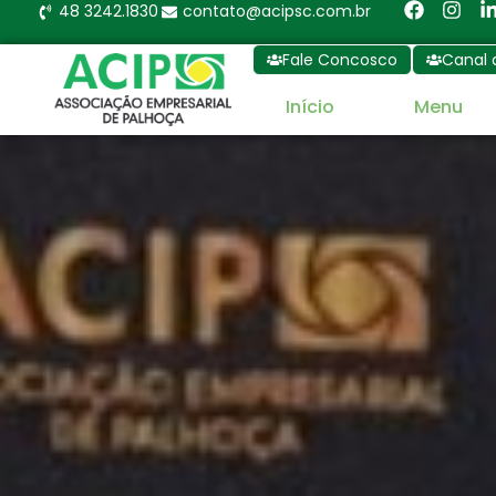
48 3242.1830
contato@acipsc.com.br
Fale Concosco
Canal 
Início
Menu