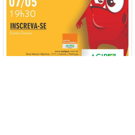
ANTERIOR
PRÓXIMO
Expogestão traz força de conteúdo na programação
ACIP e CDL de Palhoça juntas pela mobilidade urbana
Newsletter