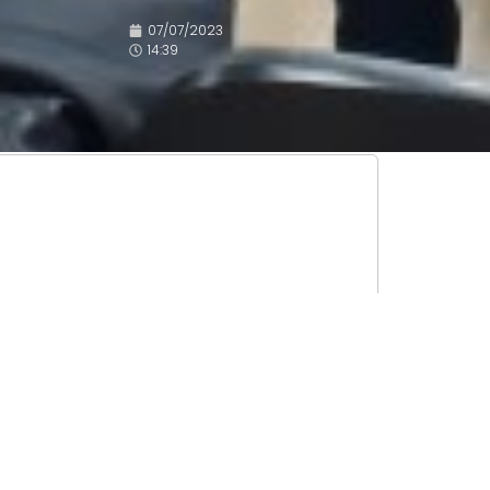
07/07/2023
14:39
ante convidado para falar sobre
P). Atualmente, a Labellamafia é
.000 pontos de venda em todos os