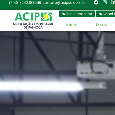
48 3242.1830
contato@acipsc.com.br
Fale Concosco
Canal 
Início
Menu