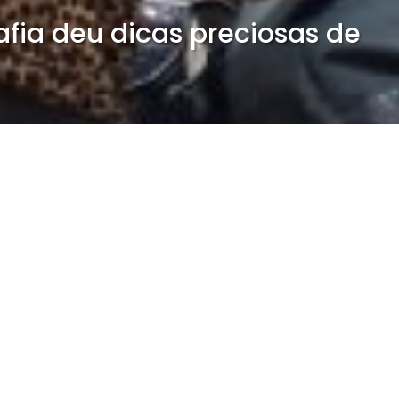
fia deu dicas preciosas de
 catarinense Labellamafia, Giulliano Puga, foi o palestr
 Núcleo Jovem da Associação Empresarial de Palhoça (ACI
iadas de moda casual e esportiva, presente em mais de 1