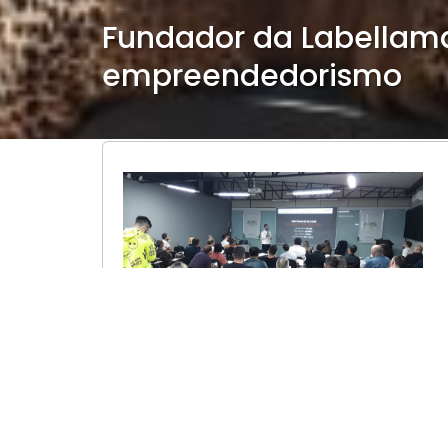
Fundador da Labellama
empreendedorismo
O fundador e principal executivo da marca
empreendedorismo (07.07), iniciativa do
considerada uma das grifes mais prestig