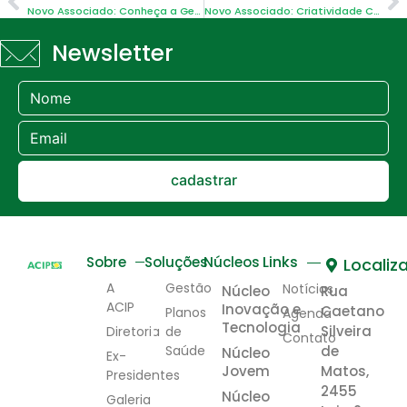
Novo Associado: Conheça a Getecma
Novo Associado: Criatividade Coletiva
Newsletter
cadastrar
Links
Sobre
Soluções
Núcleos
Localiz
A
Gestão
Notícias
Núcleo
Rua
ACIP
Inovação e
Caetano
Planos
Agenda
Tecnologia
Silveira
Diretoria
de
Contato
Saúde
de
Núcleo
Ex-
Jovem
Matos,
Presidentes
2455
Núcleo
Galeria