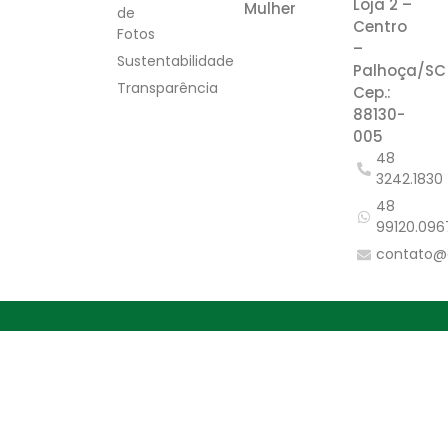
Loja 2 –
Mulher
de
Centro
Fotos
–
Sustentabilidade
Palhoça/SC
Transparência
Cep.:
88130-
005
48
3242.1830
48
99120.096
contato@
Canal do Associado
2026 - ACIP • Todos os direitos reservados