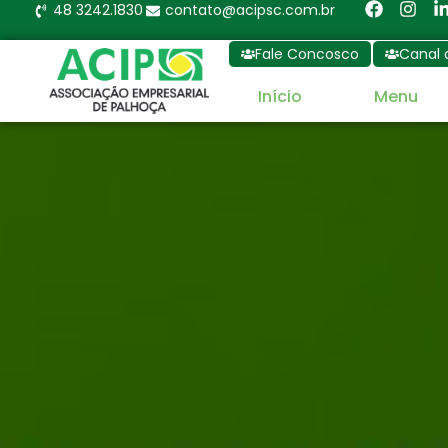
48 3242.1830
contato@acipsc.com.br
Fale Concosco
Canal 
Início
Menu