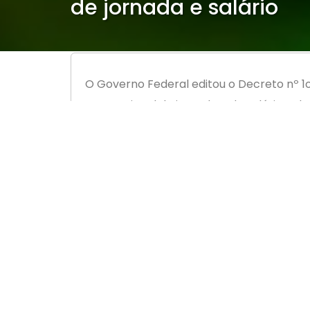
de jornada e salário
O Governo Federal editou o Decreto nº 1
proporcional de jornada e de salário e 
emergenciais de que trata a Lei nº 14.020,
O prazo máximo para celebrar o acordo de
nº 14.020, de 2020, fica acrescido de tri
poderá ser efetuada de forma fracionada,
dez dias e que não seja excedido o prazo 
Confira a íntegra do Decreto:
http://www.in.gov.br/en/web/dou/-/de