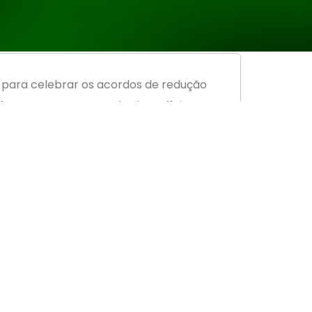
 para celebrar os acordos de redução
efetuar o pagamento dos benefícios
o de que trata o caput do art. 7º da Lei
s. Já a suspensão do contrato de trabalho
s períodos sejam iguais ou superiores a