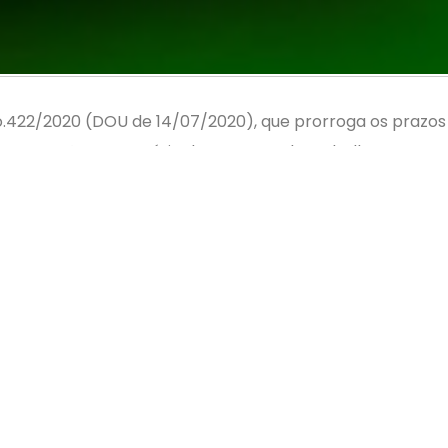
o.422/2020 (DOU de 14/07/2020), que prorroga os prazos
de suspensão temporária do contrato de trabalho e para 
 de 6 de julho de 2020.
 redução proporcional da jornada de trabalho e de salári
nta dias, de modo a completar o total de cento e vinte dia
 em períodos sucessivos ou intercalados, desde que esse
de cento de vinte dias.
creto-n-10.422-de-13-de-julho-de-2020-266575366