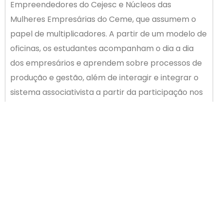
Empreendedores do Cejesc e Núcleos das
Mulheres Empresárias do Ceme, que assumem o
papel de multiplicadores. A partir de um modelo de
oficinas, os estudantes acompanham o dia a dia
dos empresários e aprendem sobre processos de
produção e gestão, além de interagir e integrar o
sistema associativista a partir da participação nos
núcleos presentes nas associações empresariais.
ANTERIOR
PRÓXIMO
ACIP e CDL de Palhoça juntas pela mobilidade urbana
Empresário pode economizar com ações tributárias
Newsletter