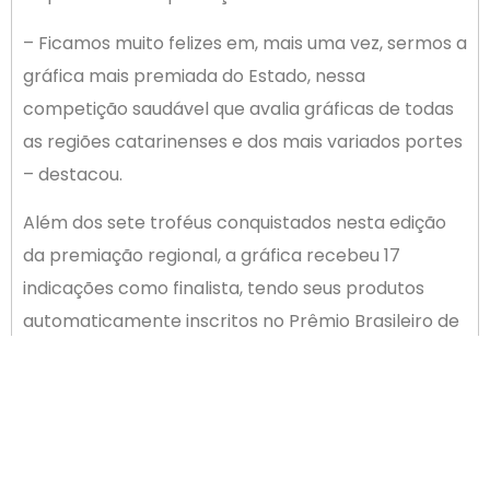
– Ficamos muito felizes em, mais uma vez, sermos a
gráfica mais premiada do Estado, nessa
competição saudável que avalia gráficas de todas
as regiões catarinenses e dos mais variados portes
– destacou.
Além dos sete troféus conquistados nesta edição
da premiação regional, a gráfica recebeu 17
indicações como finalista, tendo seus produtos
automaticamente inscritos no Prêmio Brasileiro de
Excelência Gráfica Fernando Pini, conhecido como
a maior festa do setor em todo o mundo, a ser
realizado no dia 24 de novembro.
A premiação – O Prêmio Catarinense de Excelência