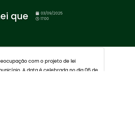
Lei que
03/09/2025
17:00
reocupação com o projeto de lei
nicípio. A data é celebrada no dia 06 de
al considerar os impactos reais de mais
io — muitas têm operações regionais,
mento e o aumento do custo para manter
char por completo representa um prejuízo