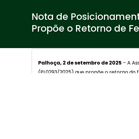
Nota de Posicionamento
Propõe o Retorno de Fe
Palhoça, 2 de setembro de 2025
– A As
(PL0293/2025) que propõe o retorno do f
Agosto, mas está definida como ponto fac
Embora reconheçamos a importância de dat
um dia de paralisação no setor produtiv
nacionais e até internacionas — e, por 
as portas abertas em dias de feriado.
Além do pagamento adicional aos colabor