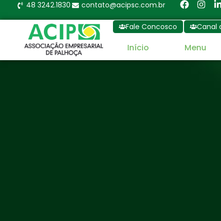
48 3242.1830
contato@acipsc.com.br
Fale Concosco
Canal 
Início
Menu