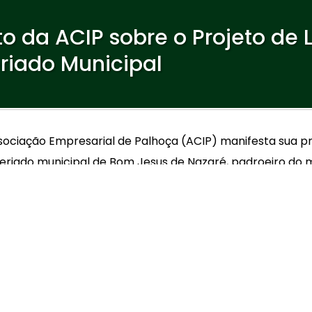
 da ACIP sobre o Projeto de 
riado Municipal
sociação Empresarial de Palhoça (ACIP) manifesta sua p
eriado municipal de Bom Jesus de Nazaré, padroeiro do mu
ultativo.
as religiosas, que valorizam a história local, é essenci
o. As empresas de Palhoça não atendem apenas o municíp
isso, sofrem ainda mais com a descontinuidade no atendi
adores, equivalente a um domingo, a alternativa de fe