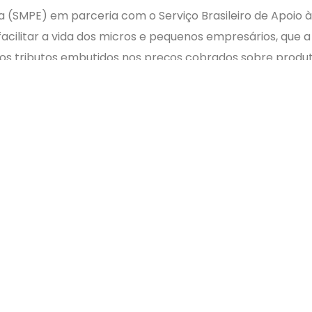
 (SMPE) em parceria com o Serviço Brasileiro de Apoio
cilitar a vida dos micros e pequenos empresários, que a
 dos tributos embutidos nos preços cobrados sobre produt
 divulgação dessas informações é facultativa.
lar o imposto que virá segregado por ente tributante, ou
o onde se localiza a empresa. Por meio dele, o MPE tamb
grupos e de mercadorias e serviços, e a partir deste me
to, por download, no website do Sebrae, que em breve va
fif Domingos, o objetivo da criação desta ferramenta é
e da MP 649 suspenderá a aplicação da penalidade até 3
lei”, destaca.