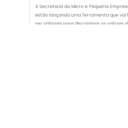
A Secretaria da Micro e Pequena Empresa
estão lançando uma ferramenta que vai fa
ser utilizada para discriminar os valores
Microempreendedores Individuais (MEI) a
A novidade é um aplicativo que vai calcu
pela União, pelo Estado e pelo munícipi
ainda agregar valores e percentuais por 
que o MPE possa divulgar como quiser.
Os interessados poderão obter o documen
demais plataformas.
Segundo o ministro da SMPE, Guilherme A
da nova lei, que com a perda da validad
alternativa que facilita o cumprimento da 