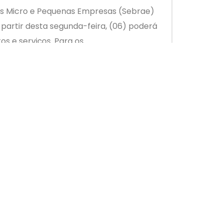
 às Micro e Pequenas Empresas (Sebrae)
 partir desta segunda-feira, (06) poderá
os e serviços. Para os
 seja, separado para tributos cobrados
ém vai contar com tabelas e parâmetros e
canismo, vai ser gerado um cartaz para
i lançar o aplicativo para celular e
 ser um instrumento para o cumprimento
1 de dezembro. “A nova ferramenta é uma