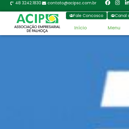
48 3242.1830
contato@acipsc.com.br
Fale Concosco
Canal 
Início
Menu