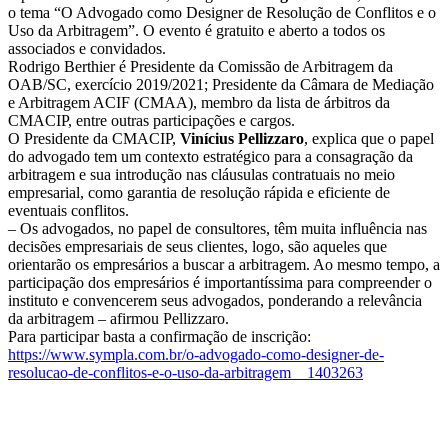
o tema “O Advogado como Designer de Resolução de Conflitos e o
Uso da Arbitragem”. O evento é gratuito e aberto a todos os
associados e convidados.
Rodrigo Berthier é Presidente da Comissão de Arbitragem da
OAB/SC, exercício 2019/2021; Presidente da Câmara de Mediação
e Arbitragem ACIF (CMAA), membro da lista de árbitros da
CMACIP, entre outras participações e cargos.
O Presidente da CMACIP,
Vinícius Pellizzaro
, explica que o papel
do advogado tem um contexto estratégico para a consagração da
arbitragem e sua introdução nas cláusulas contratuais no meio
empresarial, como garantia de resolução rápida e eficiente de
eventuais conflitos.
– Os advogados, no papel de consultores, têm muita influência nas
decisões empresariais de seus clientes, logo, são aqueles que
orientarão os empresários a buscar a arbitragem. Ao mesmo tempo, a
participação dos empresários é importantíssima para compreender o
instituto e convencerem seus advogados, ponderando a relevância
da arbitragem – afirmou Pellizzaro.
Para participar basta a confirmação de inscrição:
https://www.sympla.com.br/o-advogado-como-designer-de-
resolucao-de-conflitos-e-o-uso-da-arbitragem__1403263