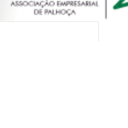
s
édiofísico
#
Palhoça