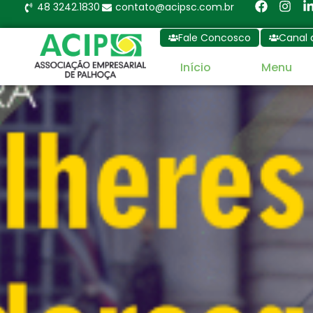
48 3242.1830
contato@acipsc.com.br
Fale Concosco
Canal 
Início
Menu