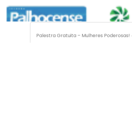
Palestra Gratuita – Mulheres Poderosas!
Desenvolvendo a linguagem corporal da 
“Nosso corpo fala, e com ele podemos resp
As inscrições estão disponíveis em nosso 
Android:
https://goo.gl/d7mKfw
IOS:
https://goo.gl/a3uiXY
#
ACIP25anos
#
ACIP
#
Palestra
#
Mulher
#
GrandeFlorianópolis