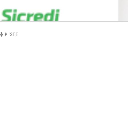
🤱
👩‍🔬
👩‍✈️
mulher!
onder e evitar a assédio moral e físico.” – Viviane Faria
aplicativo: ACIP Palhoça
es
#
MulheresPoderosas
#
Nãoaoassédiomoral
#
Nãoaoass