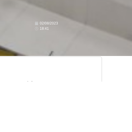
02/08/2023
18:41
nagem especial para empresas e
 Manganeli, que foram agraciadas com
 demais itens necessários a reforma e