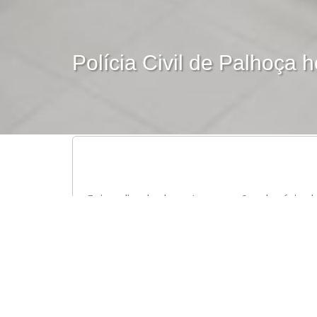
Polícia Civil de Palhoça
Foi realizada durante a sessão plenári
Entidades que contribuíram na reforma 
uma placa alusiva ao ato.
Essas empresas contribuíram com mão de
ao bom funcionamento dos prédios que r