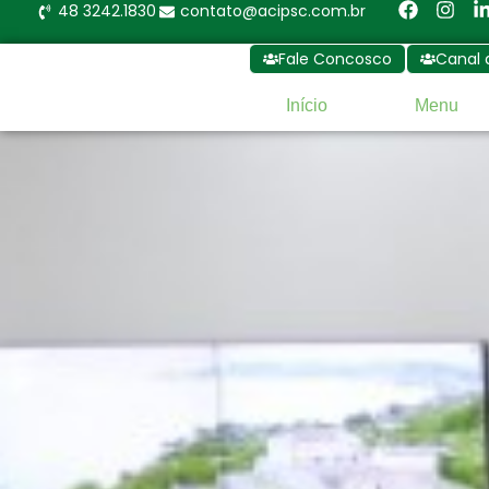
48 3242.1830
contato@acipsc.com.br
Fale Concosco
Canal 
Início
Menu