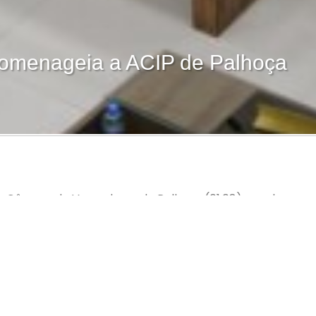
 homenageia a ACIP de Palhoça
a da Câmara de Vereadores de Palhoça (01.08) uma home
das delegacias chefiadas pela delegada Regional Monica
 obra, materiais, insumos, equipamentos de segurança e
ecebem as delegacias do município.