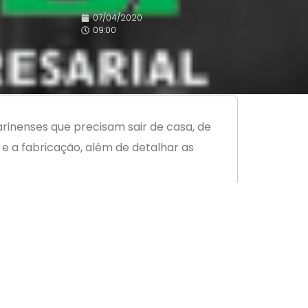
07/04/2020
09:00
inenses que precisam sair de casa, de
 e a fabricação, além de detalhar as
eira que ajuda a evitar a proliferação
olamento ainda é a principal medida para
 isolamento social vem para que a curva
 lembrou.