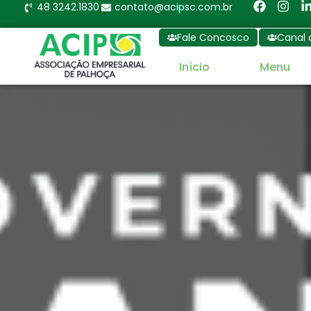
48 3242.1830
contato@acipsc.com.br
Fale Concosco
Canal 
Início
Menu