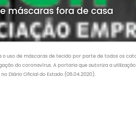
de máscaras fora de casa
 uso de máscaras de tecido por parte de todos os catar
ação do coronavírus. A portaria que autoriza a utilização
no Diário Oficial do Estado (06.04.2020).
stão de respeito às outras pessoas. A máscara é uma barr
isés, em entrevista coletiva online. Ele lembrou que o is
 são as que vão apresentar um impacto mais relevante. O
dquirir os insumos que o mundo inteiro está adquirindo”,
as