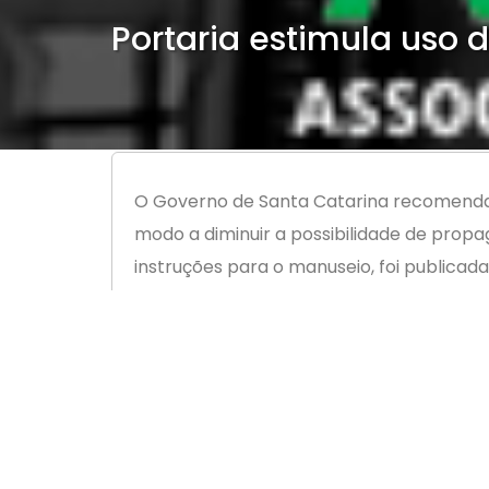
Portaria estimula uso 
O Governo de Santa Catarina recomenda o
modo a diminuir a possibilidade de propag
instruções para o manuseio, foi publicada 
“É importante utilizar, e também uma que
do vírus”, afirmou o governador Carlos Mo
evitar o contágio. “As próximas semanas
não seja tão aguda e nos dê tempo para a
Regras para a confecção das máscar