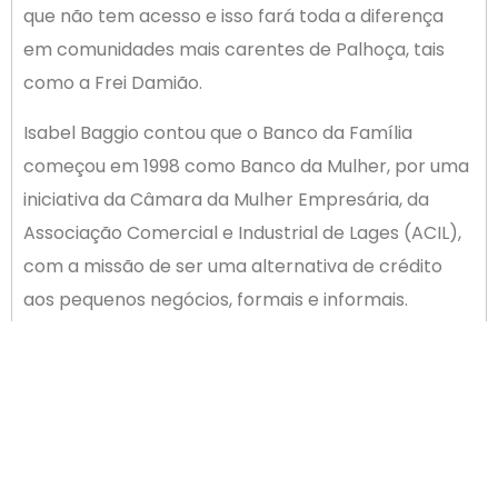
que não tem acesso e isso fará toda a diferença
em comunidades mais carentes de Palhoça, tais
como a Frei Damião.
Isabel Baggio contou que o Banco da Família
começou em 1998 como Banco da Mulher, por uma
iniciativa da Câmara da Mulher Empresária, da
Associação Comercial e Industrial de Lages (ACIL),
com a missão de ser uma alternativa de crédito
aos pequenos negócios, formais e informais.
– Foi assim que preenchemos uma lacuna
existente à época, na oferta de crédito para
impulsionar o empreendedorismo na região de
Lages (SC), onde 98% dos negócios eram micro ou
pequenas empresas. Em 2003, diante de novas