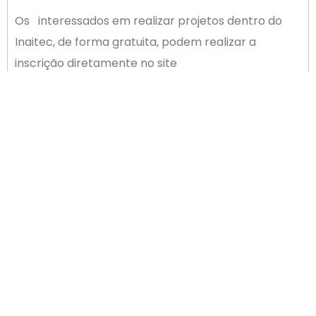
Os interessados em realizar projetos dentro do
Inaitec, de forma gratuita, podem realizar a
inscrição diretamente no site
https://airtable.com/shrMunO2c9J9IpPt8
.
ANTERIOR
PRÓXIMO
Nosso Mantenedor: Unilos Ailos trabalha com opções de consórcios
Grupo ND de Comunicação marca presença na Reunião de Diretoria
Newsletter
cadastrar