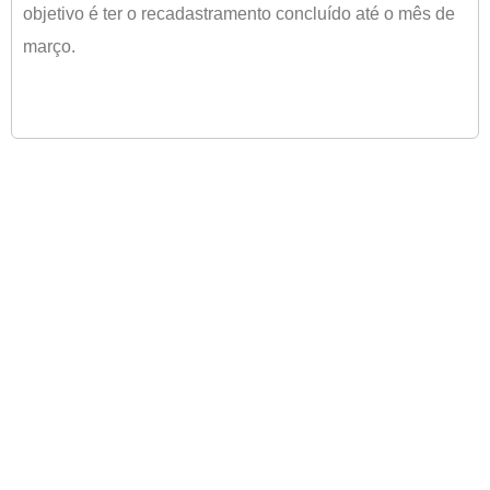
objetivo é ter o recadastramento concluído até o mês de
março.
ANTERIOR
PRÓXIMO
Obinóculo reforça parceria com o blog Recrute Bem
ACIP tem ambientes para locação
Newsletter
cadastrar