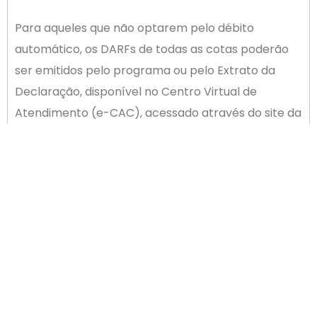
Para aqueles que não optarem pelo débito
automático, os DARFs de todas as cotas poderão
ser emitidos pelo programa ou pelo Extrato da
Declaração, disponível no Centro Virtual de
Atendimento (e-CAC), acessado através do site da
Receita Federal em
www.gov.br/receitafederal
.
ANTERIOR
PRÓXIMO
Gestão de tempo é tema de palestra
3º. Prêmio ACIP continua a receber inscrições
Newsletter