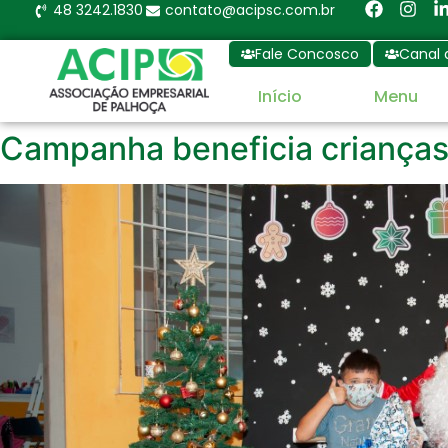
48 3242.1830
contato@acipsc.com.br
Fale Concosco
Canal 
Início
Menu
Campanha beneficia crianças