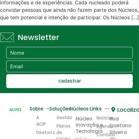
informações e de experiências. Cada nucleado poderá
convidar pessoas que ainda não fazem parte dos Núcleos,
que tem potencial e intenção de participar. Os Núcleos […]
Newsletter
cadastrar
Links
Sobre
Soluções
Núcleos
Localiz
A
Gestão
Notícias
Núcleo
Rua
ACIP
Inovação e
Caetano
Planos
Agenda
Tecnologia
Silveira
Diretoria
de
Contato
Saúde