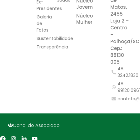
de
Núcleo
Ex-
Jovem
Matos,
Presidentes
2455
Núcleo
Galeria
Loja 2 –
Mulher
de
Centro
Fotos
–
Sustentabilidade
Palhoça/SC
Transparência
Cep.:
88130-
005
48
3242.1830
48
99120.096
contato@
Canal do Associado