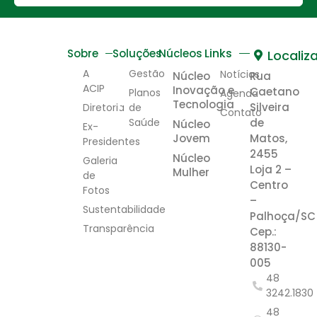
Links
Sobre
Soluções
Núcleos
Localiz
A
Gestão
Notícias
Núcleo
Rua
ACIP
Inovação e
Caetano
Planos
Agenda
Tecnologia
Silveira
Diretoria
de
Contato
Saúde
de
Núcleo
Ex-
Jovem
Matos,
Presidentes
2455
Núcleo
Galeria
Loja 2 –
Mulher
de
Centro
Fotos
–
Sustentabilidade
Palhoça/SC
Transparência
Cep.:
88130-
005
48
3242.1830
48