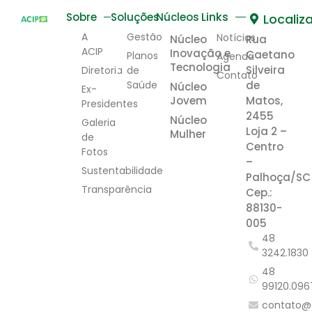
Links
Sobre
Soluções
Núcleos
Localiz
A
Gestão
Notícias
Núcleo
Rua
ACIP
Inovação e
Caetano
Planos
Agenda
Tecnologia
Silveira
Diretoria
de
Contato
Saúde
de
Núcleo
Ex-
Jovem
Matos,
Presidentes
2455
Núcleo
Galeria
Loja 2 –
Mulher
de
Centro
Fotos
–
Sustentabilidade
Palhoça/SC
Transparência
Cep.:
88130-
005
48
3242.1830
48
99120.096
contato@