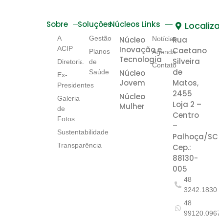
Links
Sobre
Soluções
Núcleos
Localiz
A
Gestão
Núcleo
Notícias
Rua
ACIP
Inovação e
Caetano
Planos
Agenda
Tecnologia
Silveira
Diretoria
de
Contato
de
Saúde
Núcleo
Ex-
Jovem
Matos,
Presidentes
2455
Núcleo
Galeria
Loja 2 –
Mulher
de
Centro
Fotos
–
Sustentabilidade
Palhoça/SC
Transparência
Cep.:
88130-
005
48
3242.1830
48
99120.096