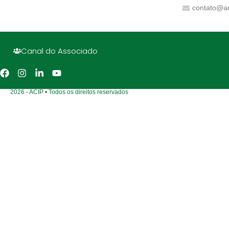
contato@ac
Canal do Associado
2026 - ACIP • Todos os direitos reservados