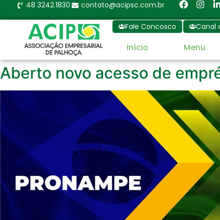
48 3242.1830
contato@acipsc.com.br
Fale Concosco
Canal 
Início
Menu
Aberto novo acesso de empr