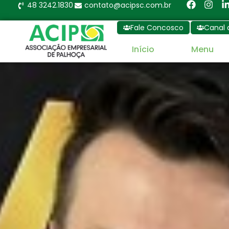
48 3242.1830
contato@acipsc.com.br
Fale Concosco
Canal 
Início
Menu