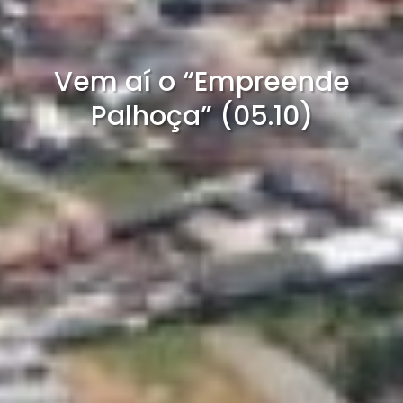
Vem aí o “Empreende
Palhoça” (05.10)