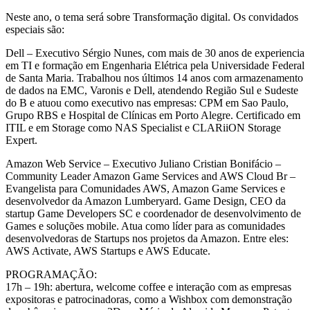
Neste ano, o tema será sobre Transformação digital. Os convidados
especiais são:
Dell – Executivo Sérgio Nunes, com mais de 30 anos de experiencia
em TI e formação em Engenharia Elétrica pela Universidade Federal
de Santa Maria. Trabalhou nos últimos 14 anos com armazenamento
de dados na EMC, Varonis e Dell, atendendo Região Sul e Sudeste
do B e atuou como executivo nas empresas: CPM em Sao Paulo,
Grupo RBS e Hospital de Clínicas em Porto Alegre. Certificado em
ITIL e em Storage como NAS Specialist e CLARiiON Storage
Expert.
Amazon Web Service – Executivo Juliano Cristian Bonifácio –
Community Leader Amazon Game Services and AWS Cloud Br –
Evangelista para Comunidades AWS, Amazon Game Services e
desenvolvedor da Amazon Lumberyard. Game Design, CEO da
startup Game Developers SC e coordenador de desenvolvimento de
Games e soluções mobile. Atua como líder para as comunidades
desenvolvedoras de Startups nos projetos da Amazon. Entre eles:
AWS Activate, AWS Startups e AWS Educate.
PROGRAMAÇÃO:
17h – 19h: abertura, welcome coffee e interação com as empresas
expositoras e patrocinadoras, como a Wishbox com demonstração