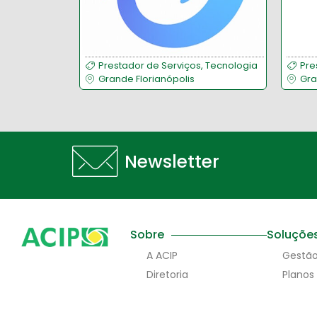
Prestador de Serviços
,
Tecnologia
Pre
Grande Florianópolis
Gra
Newsletter
Sobre
Soluçõe
A ACIP
Gestã
Diretoria
Planos
Ex-Presidentes
Galeria de Fotos