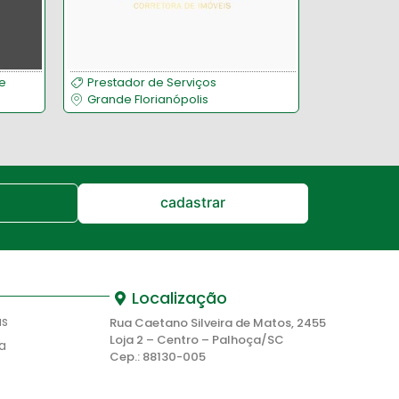
e
Prestador de Serviços
Educaçã
Grande Florianópolis
Palhoça
cadastrar
Localização
as
Rua Caetano Silveira de Matos, 2455
Loja 2 – Centro – Palhoça/SC
a
Cep.: 88130-005
to
48 3242.1830
48 99120.0967