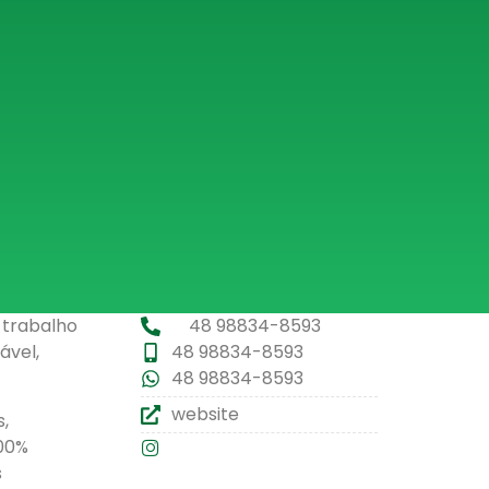
 trabalho
48 98834-8593
ável,
48 98834-8593
48 98834-8593
website
,
100%
s