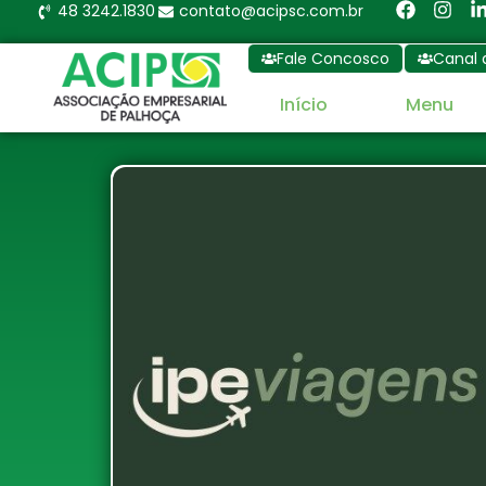
48 3242.1830
contato@acipsc.com.br
Fale Concosco
Canal 
Início
Menu