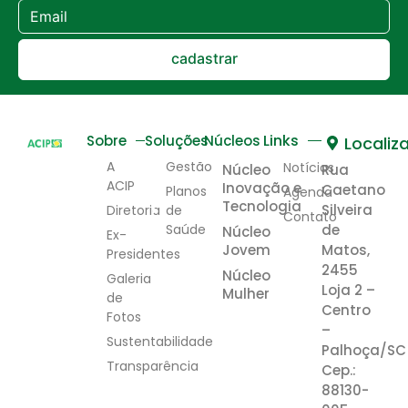
cadastrar
Links
Sobre
Soluções
Núcleos
Localiz
A
Gestão
Notícias
Núcleo
Rua
ACIP
Inovação e
Caetano
Planos
Agenda
Tecnologia
Silveira
Diretoria
de
Contato
Saúde
de
Núcleo
Ex-
Jovem
Matos,
Presidentes
2455
Núcleo
Galeria
Loja 2 –
Mulher
de
Centro
Fotos
–
Sustentabilidade
Palhoça/SC
Transparência
Cep.:
88130-