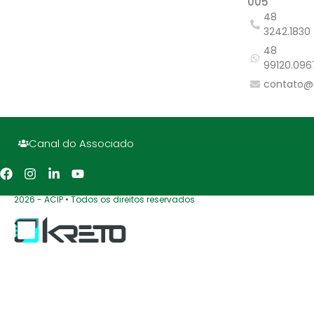
005
48
3242.1830
48
99120.096
contato@
Canal do Associado
2026 - ACIP • Todos os direitos reservados