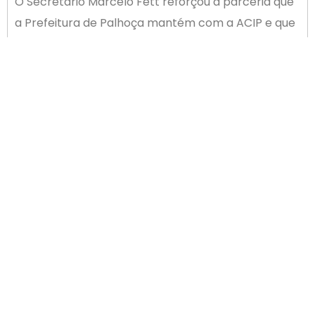
O Secretário Marcelo Fett reforçou a parceria que
a Prefeitura de Palhoça mantém com a ACIP e que
está sempre à disposição para iniciativas que
reforcem as ações empreendedoras no município
com foco na inovação. “Esta é a melhor forma de
agregar valor à pauta econômica de Palhoça e de
reforçar o compromisso do município com o
estímulo a projetos inovadores, esta, a nova e a
melhor vocação da cidade para desenvolver
projetos de alto valor agregado”.
ANTERIOR
PRÓXIMO
Evento em favor da Sustentabilidade
Webinar do Núcleo ACIP Jovem movimentou mais de 1.000 participantes
Newsletter