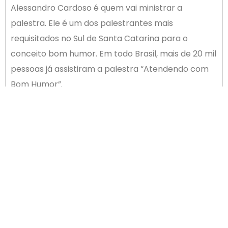
Alessandro Cardoso é quem vai ministrar a
palestra. Ele é um dos palestrantes mais
requisitados no Sul de Santa Catarina para o
conceito bom humor. Em todo Brasil, mais de 20 mil
pessoas já assistiram a palestra “Atendendo com
Bom Humor”.
A palestra tem o custo de R$ 20,00 para
associados da ACIP e R$ 30,00 para não associados.
Mais informações e inscrições com Keith no
telefone (48) 3242-1830 ou no e-mail
relacionamento@acip.numtok.com.br. As vagas
são limitadas!
Serviço
O que: Palestra Atendendo com Bom Humor