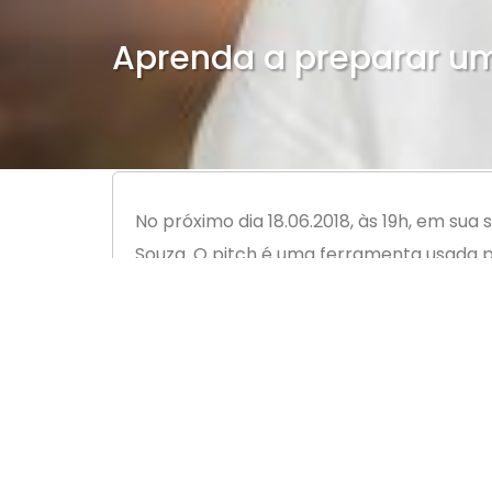
Aprenda a preparar um
No próximo dia 18.06.2018, às 19h, em su
Souza. O pitch é uma ferramenta usada p
tempo de apresentação é curto, entre 2 
que tipo de solução inovadora o negócio 
Formular um pitch exige estratégia e pa
Souza, e é direcionado para profissionai
sucesso em pouquíssimo tempo, causando
Inscrições podem ser confirmadas pelo ap