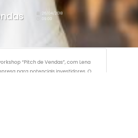
endas
26/04/2018
09:00
 workshop “Pitch de Vendas”, com Lena
resa para potenciais investidores. O
es de chamar a atenção, por exemplo,
do pela campeã mundial de oratória, Lena
as e vender produtos e serviços com
ara não associados.