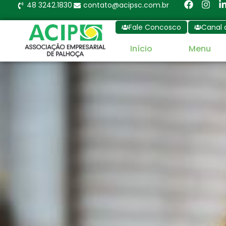
48 3242.1830
contato@acipsc.com.br
Fale Concosco
Canal 
Início
Menu