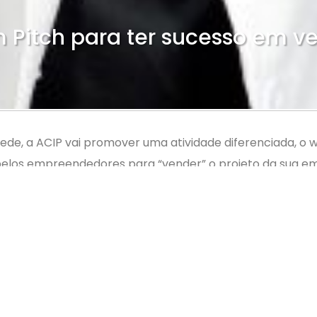
 Pitch para ter sucesso em v
a sede, a ACIP vai promover uma atividade diferenciada, o
elos empreendedores para “vender” o projeto da sua emp
e 3 minutos, e deve trazer informações que sejam capaz
está trazendo.
ra isso a ACIP promove este workshop , que será ministra
s que buscam desenvolver a habilidade de comunicar idei
 uma primeira impressão positiva.
licativo ACIP, a R$ 60,00 para associados e a R$ 70,00 p