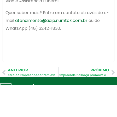
Vida e Assistência Funeral.
Quer saber mais? Entre em contato através do e-
mail
atendimento@acip.numtok.com.br
ou do
WhatsApp (48) 3242-1830.
ANTERIOR
PRÓXIMO
Sala do Empreendedor tem evento na sede da ACIP (17.11)
Empreende Palhoça promove encontro na ACIP
Newsletter