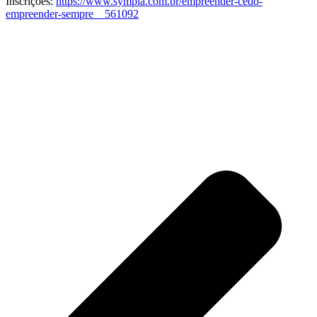
Inscrições:
https://www.sympla.com.br/empreender-cedo-
empreender-sempre__561092